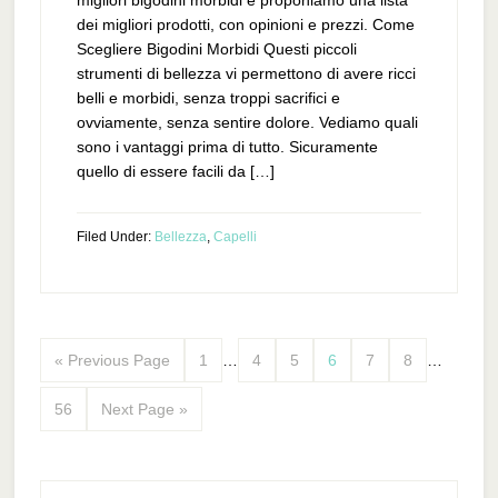
migliori bigodini morbidi e proponiamo una lista
dei migliori prodotti, con opinioni e prezzi. Come
Scegliere Bigodini Morbidi Questi piccoli
strumenti di bellezza vi permettono di avere ricci
belli e morbidi, senza troppi sacrifici e
ovviamente, senza sentire dolore. Vediamo quali
sono i vantaggi prima di tutto. Sicuramente
quello di essere facili da […]
Filed Under:
Bellezza
,
Capelli
« Previous Page
1
…
4
5
6
7
8
…
56
Next Page »