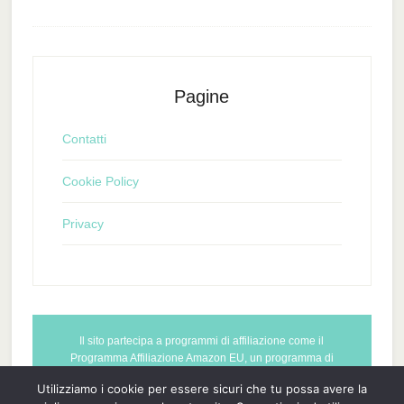
Pagine
Contatti
Cookie Policy
Privacy
Il sito partecipa a programmi di affiliazione come il
Programma Affiliazione Amazon EU, un programma di
affiliazione che permette ai siti web di percepire una
Utilizziamo i cookie per essere sicuri che tu possa avere la
commissione pubblicitaria pubblicizzando e fornendo link al