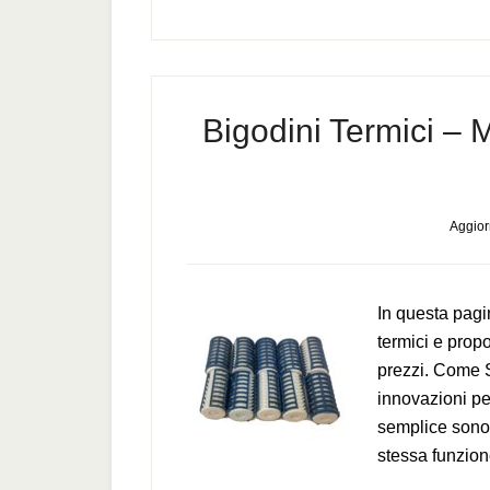
Bigodini Termici – M
Aggior
In questa pagi
termici e propo
prezzi. Come S
innovazioni per
semplice sono i
stessa funzion