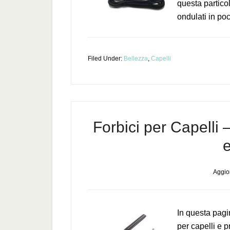
questa particol
ondulati in po
Filed Under:
Bellezza
,
Capelli
Forbici per Capelli –
e
Aggior
In questa pagi
per capelli e p