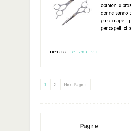
opinioni e pre
donne sanno b
propri capelli 
per capelli ci 
Filed Under:
Bellezza
,
Capelli
1
2
Next Page »
Pagine