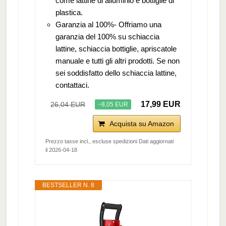
come lattine di alluminio e bottiglie di
plastica.
Garanzia al 100%- Offriamo una
garanzia del 100% su schiaccia
lattine, schiaccia bottiglie, apriscatole
manuale e tutti gli altri prodotti. Se non
sei soddisfatto dello schiaccia lattine,
contattaci.
17,99 EUR
26,04 EUR
−8,05 EUR
Acquista su Amazon
Prezzo tasse incl., escluse spedizioni Dati aggiornati
il 2026-04-18
BESTSELLER N. 8