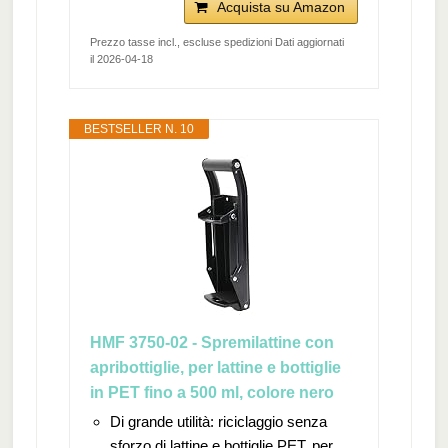
Acquista su Amazon
Prezzo tasse incl., escluse spedizioni Dati aggiornati
il 2026-04-18
BESTSELLER N. 10
HMF 3750-02 - Spremilattine con
apribottiglie, per lattine e bottiglie
in PET fino a 500 ml, colore nero
Di grande utilità: riciclaggio senza
sforzo di lattine e bottiglie PET, per