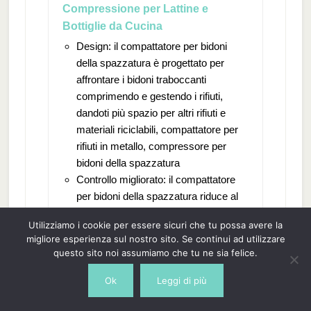
Compressione per Lattine e
Bottiglie da Cucina
Design: il compattatore per bidoni
della spazzatura è progettato per
affrontare i bidoni traboccanti
comprimendo e gestendo i rifiuti,
dandoti più spazio per altri rifiuti e
materiali riciclabili, compattatore per
rifiuti in metallo, compressore per
bidoni della spazzatura
Controllo migliorato: il compattatore
per bidoni della spazzatura riduce al
minimo i rifiuti sciolti, ideale per
Utilizziamo i cookie per essere sicuri che tu possa avere la
ristoranti, mense e cucine
migliore esperienza sul nostro sito. Se continui ad utilizzare
domestiche, compattatore per bidoni
questo sito noi assumiamo che tu ne sia felice.
della spazzatura, macchina
compattatrice
Ok
Leggi di più
Riciclaggio: utilizzare la capacità di