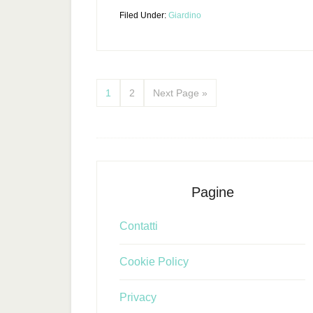
Filed Under:
Giardino
1
2
Next Page »
Pagine
Contatti
Cookie Policy
Privacy