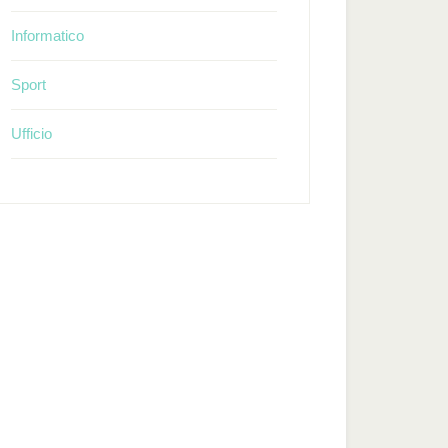
Informatico
Sport
Ufficio