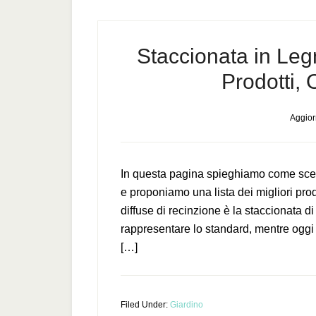
Staccionata in Legn
Prodotti, 
Aggior
In questa pagina spieghiamo come scegl
e proponiamo una lista dei migliori prod
diffuse di recinzione è la staccionata d
rappresentare lo standard, mentre oggi 
[…]
Filed Under:
Giardino