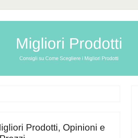
Migliori Prodotti
Consigli su Come Scegliere i Migliori Prodotti
igliori Prodotti, Opinioni e