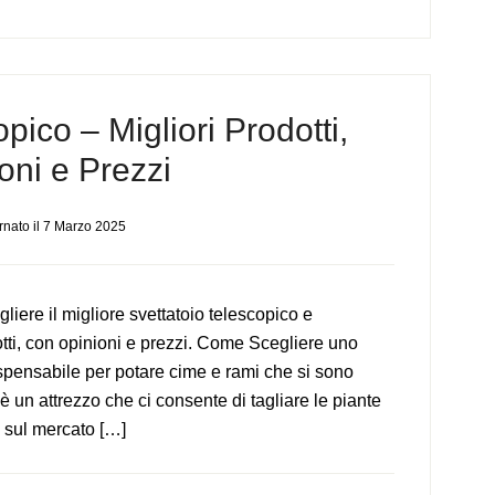
pico – Migliori Prodotti,
oni e Prezzi
nato il
7 Marzo 2025
ere il migliore svettatoio telescopico e
tti, con opinioni e prezzi. Come Scegliere uno
spensabile per potare cime e rami che si sono
è un attrezzo che ci consente di tagliare le piante
 sul mercato […]