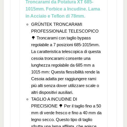
Troncarami da Potatura XT 685-
1015mm. Forbice a Incudine. Lama
in Acciaio e Teflon di 78mm.
GRÜNTEK TRONCARAMI
PROFESSIONALE TELESCOPICO
🌳 Troncarami con taglio bypass
regolabile a 7 posizioni 685-1015mm.
La caratteristica telescopica di questa
cesoia troncarami consente una
lunghezza regolabile da 685 mm a
1015 mm: Questa flessibilità rende la
Cesoia adatta per raggiungere rami
più alti senza dover utilizzare scale o
altri dispositivi ausiliari.
TAGLIO A INCUDINE DI
PRECISIONE 🌳 Per il taglio fino a 50
mm di verde fresco e fino a 40 mm da
legno secco. Questo tipo di taglio
sfrutta una lama affilata, che agisce