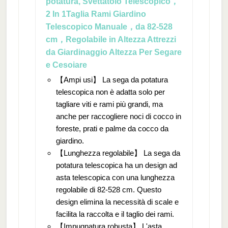
potatura, Svettatoio Telescopico，
2 In 1Taglia Rami Giardino
Telescopico Manuale，da 82-528
cm，Regolabile in Altezza Attrezzi
da Giardinaggio Altezza Per Segare
e Cesoiare
【Ampi usi】 La sega da potatura
telescopica non è adatta solo per
tagliare viti e rami più grandi, ma
anche per raccogliere noci di cocco in
foreste, prati e palme da cocco da
giardino.
【Lunghezza regolabile】 La sega da
potatura telescopica ha un design ad
asta telescopica con una lunghezza
regolabile di 82-528 cm. Questo
design elimina la necessità di scale e
facilita la raccolta e il taglio dei rami.
【Impugnatura robusta】 L'asta