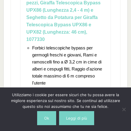
pezzi, Giraffa Telescopica Bypass
UPX86 (Lunghezza 2,4 - 4 m) e
Seghetto da Potatura per Giraffa
Telescopica Bypass UPX86 e
UPX82 (Lunghezza: 46 cm),
1077330
Forbici telescopiche bypass per
germogli freschi e giovani, Rami e
ramoscelli fino a Ø 3,2 cm in cime di
alberi e cespugli fitti, Raggio d'azione
totale massimo di 6 m compreso
l'utente
Adattatore per seghetto da potatura
Utilizziamo i cookie per essere sicuri che tu possa avere la
per giraffa telescopica UPX86 e
migliore esperienza sul nostro sito. Se continui ad utilizzare
UPX82, Per tagliare rami, ramoscelli,
questo sito noi assumiamo che tu ne sia felice.
cespugli e siepi a lunga distanza,
Adatto per l'uso con la mano destra e
Ok
Leggi di più
sinistra