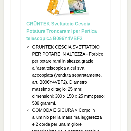
GRÜNTEK Svettatoio Cesoia
Potatura Troncarami per Pertica
telescopica B096Y4VBF2
GRÜNTEK CESOIA SVETTATOIO
PER POTARE IN ALTEZZA - Forbice
per potare rami in altezza grazie
all’asta telscopica a cui sva
accoppiata (venduta separatamente,
art. B096Y4VBF2). Diametro
massimo di taglio: 25 mm;
dimensioni: 300 x 150 x 25 mm; peso:
588 grammi.
COMODA E SICURA > Corpo in
alluminio per la massima leggerezza
e 2 corde per una migliore