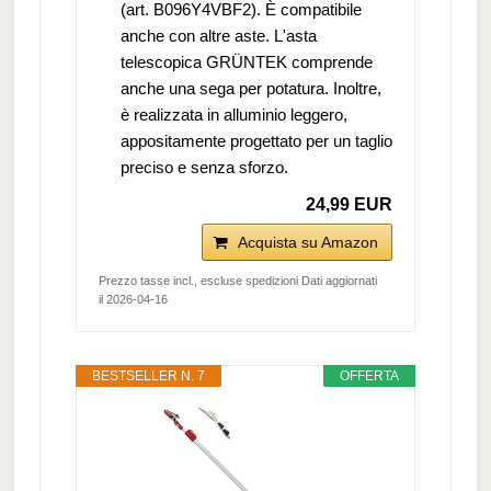
(art. B096Y4VBF2). È compatibile
anche con altre aste. L'asta
telescopica GRÜNTEK comprende
anche una sega per potatura. Inoltre,
è realizzata in alluminio leggero,
appositamente progettato per un taglio
preciso e senza sforzo.
24,99 EUR
Acquista su Amazon
Prezzo tasse incl., escluse spedizioni Dati aggiornati
il 2026-04-16
BESTSELLER N. 7
OFFERTA