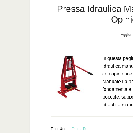
Pressa Idraulica Ma
Opini
Aggiorn
In questa pagi
idraulica manu
con opinioni e
Manuale La pr
fondamentale p
boccole, suppo
idraulica manu
Filed Under:
Fai da Te