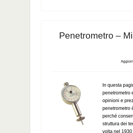
Penetrometro – Mig
Aggiorn
In questa pagi
penetrometro e
opinioni e pre
penetrometro è
perché consent
struttura dei t
volta nel 1930