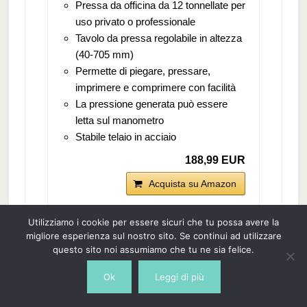
Pressa da officina da 12 tonnellate per
uso privato o professionale
Tavolo da pressa regolabile in altezza
(40-705 mm)
Permette di piegare, pressare,
imprimere e comprimere con facilità
La pressione generata può essere
letta sul manometro
Stabile telaio in acciaio
188,99 EUR
Acquista su Amazon
Prezzo tasse incl., escluse spedizioni Dati aggiornati
il 2026-04-14
Utilizziamo i cookie per essere sicuri che tu possa avere la
migliore esperienza sul nostro sito. Se continui ad utilizzare
questo sito noi assumiamo che tu ne sia felice.
Ultimo aggiornamento 2026-01-31 / Link di affiliazione /
Ok
Leggi di più
Immagini da Amazon Product Advertising API