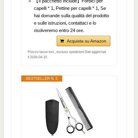
【Il pacchetto include】Forbici per
capelli * 1, Pettine per capelli * 1, Se
hai domande sulla qualità del prodotto
e sulle istruzioni, contattaci e lo
risolveremo entro 24 ore.
Acquista su Amazon
Prezzo tasse incl., escluse spedizioni Dati aggiornati
il 2026-04-15
BESTSELLER N. 5