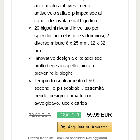
acconciatura: il rivestimento
antiscivolo sulla clip impedisce ai
capelli di scivolare dal bigodino
20 bigodini rivestiti in velluto per
splendidi ricci elastici e voluminosi, 2
diverse misure 8 x 25 mm, 12 x 32
mm
Innovativo design a clip: aderisce
molto bene ai capelli e aiuta a
prevenire le pieghe
Tempo di riscaldamento di 90
secondi, clip riscaldabili, estremità
fredde, design compatto con
avvolgicavo, luce elettrica
59,99 EUR
72,00 EUR
−12,01 EUR
Acquista su Amazon
Prezzo tasse incl., escluse spedizioni Dati aggiornati