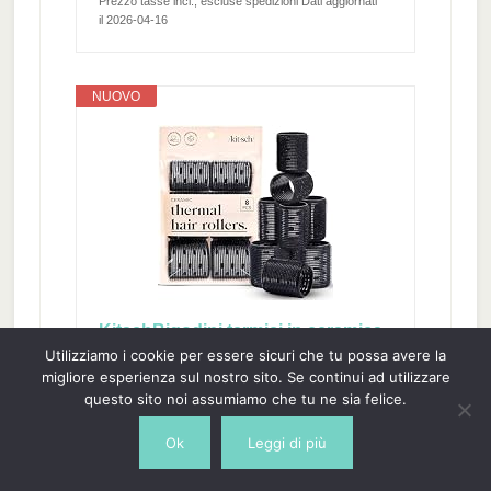
Prezzo tasse incl., escluse spedizioni Dati aggiornati
il 2026-04-16
NUOVO
KitschBigodini termici in ceramica
Utilizziamo i cookie per essere sicuri che tu possa avere la
per capelli da donna - Bigodini
migliore esperienza sul nostro sito. Se continui ad utilizzare
autobloccanti - Per la notte -
questo sito noi assumiamo che tu ne sia felice.
Bigodini grandi volumizzanti per
capelli corti e lunghi, neri, 8 pezzi
Ok
Leggi di più
BIGODINI TERMICI VOLUMIZZANTI