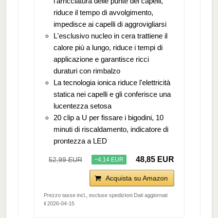
l'arricciatura delle punte dei capelli,
riduce il tempo di avvolgimento,
impedisce ai capelli di aggrovigliarsi
L'esclusivo nucleo in cera trattiene il
calore più a lungo, riduce i tempi di
applicazione e garantisce ricci
duraturi con rimbalzo
La tecnologia ionica riduce l'elettricità
statica nei capelli e gli conferisce una
lucentezza setosa
20 clip a U per fissare i bigodini, 10
minuti di riscaldamento, indicatore di
prontezza a LED
48,85 EUR
52,99 EUR
−4,14 EUR
Acquista su Amazon
Prezzo tasse incl., escluse spedizioni Dati aggiornati
il 2026-04-15