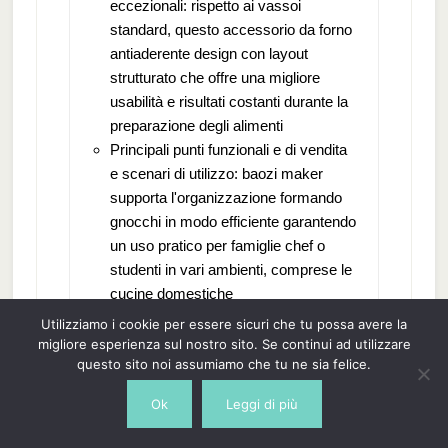
eccezionali: rispetto ai vassoi
standard, questo accessorio da forno
antiaderente design con layout
strutturato che offre una migliore
usabilità e risultati costanti durante la
preparazione degli alimenti
Principali punti funzionali e di vendita
e scenari di utilizzo: baozi maker
supporta l'organizzazione formando
gnocchi in modo efficiente garantendo
un uso pratico per famiglie chef o
studenti in vari ambienti, comprese le
cucine domestiche
Differenzia i punti vendita e gli scenari
Utilizziamo i cookie per essere sicuri che tu possa avere la
di utilizzo: lo stampo compatto da
migliore esperienza sul nostro sito. Se continui ad utilizzare
questo sito noi assumiamo che tu ne sia felice.
21,5 x 9 x 4 cm offre un uso versatile,
rendendolo ideale per polpette di riso
Ok
Leggi di più
o pasticcini migliorando la comodità in
cucine appartamenti o catering