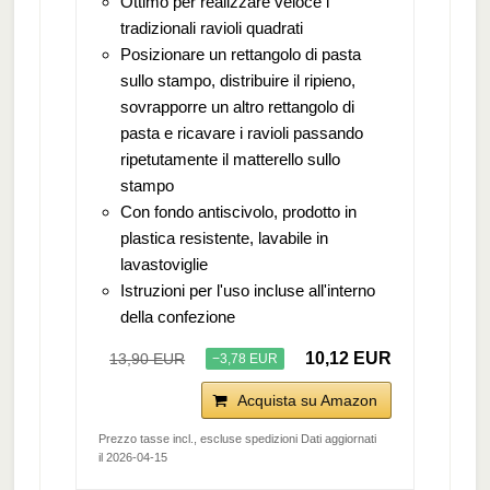
Ottimo per realizzare veloce i
tradizionali ravioli quadrati
Posizionare un rettangolo di pasta
sullo stampo, distribuire il ripieno,
sovrapporre un altro rettangolo di
pasta e ricavare i ravioli passando
ripetutamente il matterello sullo
stampo
Con fondo antiscivolo, prodotto in
plastica resistente, lavabile in
lavastoviglie
Istruzioni per l'uso incluse all'interno
della confezione
10,12 EUR
13,90 EUR
−3,78 EUR
Acquista su Amazon
Prezzo tasse incl., escluse spedizioni Dati aggiornati
il 2026-04-15