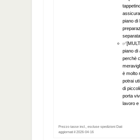
tappetino
assicura
piano di 
preparazi
separata
✅[MULTIU
piano di 
perchè c
meravigl
è molto 
potrai u
di picco
porta vi
lavoro e 
Prezzo tasse incl., escluse spedizioni Dati
aggiornati il 2026-04-16