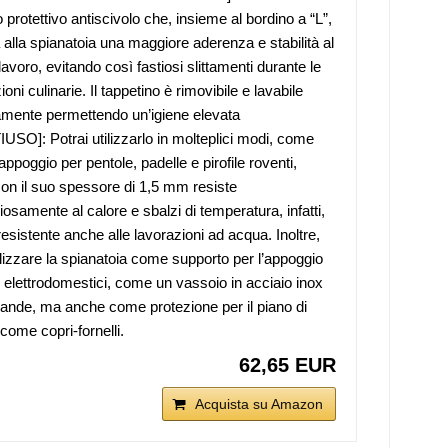
 protettivo antiscivolo che, insieme al bordino a “L”,
 alla spianatoia una maggiore aderenza e stabilità al
lavoro, evitando così fastiosi slittamenti durante le
oni culinarie. Il tappetino è rimovibile e lavabile
mente permettendo un’igiene elevata
SO]: Potrai utilizzarlo in molteplici modi, come
appoggio per pentole, padelle e pirofile roventi,
on il suo spessore di 1,5 mm resiste
iosamente al calore e sbalzi di temperatura, infatti,
resistente anche alle lavorazioni ad acqua. Inoltre,
tilizzare la spianatoia come supporto per l’appoggio
li elettrodomestici, come un vassoio in acciaio inox
vande, ma anche come protezione per il piano di
come copri-fornelli.
62,65 EUR
Acquista su Amazon