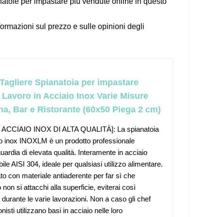
natoie per impastare più vendute online in questo
formazioni sul prezzo e sulle opinioni degli
agliere Spianatoia per impastare
 Lavoro in Acciaio Inox Varie Misure
na, Bar e Ristorante (60x50 Piega 2 cm)
 ACCIAIO INOX DI ALTA QUALITÀ]: La spianatoia
io inox INOXLM è un prodotto professionale
uardia di elevata qualità. Interamente in acciaio
ile AISI 304, ideale per qualsiasi utilizzo alimentare.
to con materiale antiaderente per far sì che
 non si attacchi alla superficie, eviterai così
 durante le varie lavorazioni. Non a caso gli chef
nisti utilizzano basi in acciaio nelle loro