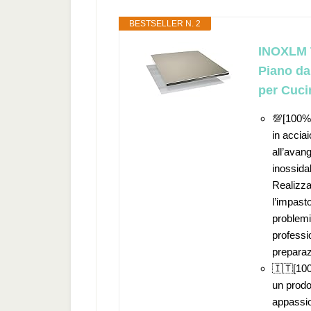
BESTSELLER N. 2
INOXLM T
Piano da
per Cuci
💯[100%
in accia
all’avang
inossidab
Realizza
l’impasto
problemi
professio
preparaz
🇮🇹[100
un prodo
appassio