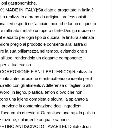
ioni gastronomiche.
% MADE IN ITALY]:Studiato e progettato in Italia è
tto realizzato a mano da artigiani professionisti
nati ed esperti nell’acciaio Inox, che fanno di questo
 e raffinato metallo un opera d’arte.Design moderno
 è adatto per ogni tipo di cucina, la finitura satinata
riore pregio al prodotto e consente alla lastra di
e la sua brillantezza nel tempo, evitando che si
 all’uso, rendendolo un elegante componente
 per la tua cucina
-CORROSIONE E ANTI-BATTERICO]:Realizzato
iale anti-corrosione e anti-batterico è ideale per il
diretto con gli alimenti. A differenza di taglieri o altri
lavoro, in legno, plastica, teflon o pvc che non
cono una igiene completa e sicura, la spianatoia
reviene la contaminazione degli ingredienti
 l’accumulo di residui. Garantisce una rapida pulizia
izzazione, solamente acqua e sapone.
PETINO ANTISCIVOLO LAVABILE]: Dotato di un