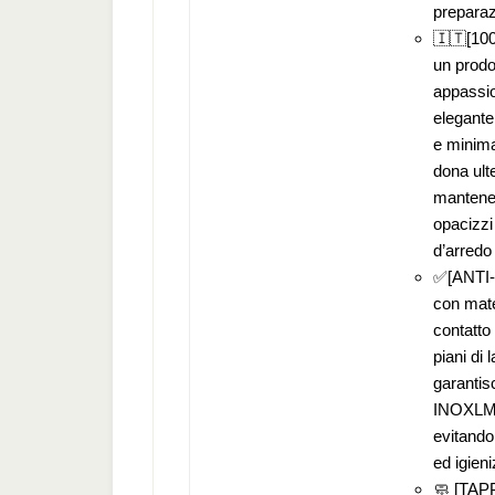
preparaz
🇮🇹[100
un prodo
appassio
elegante
e minimal
dona ulte
mantener
opacizzi
d’arredo
✅[ANTI
con mater
contatto 
piani di 
garantis
INOXLM p
evitando
ed igien
🧼 [TAP