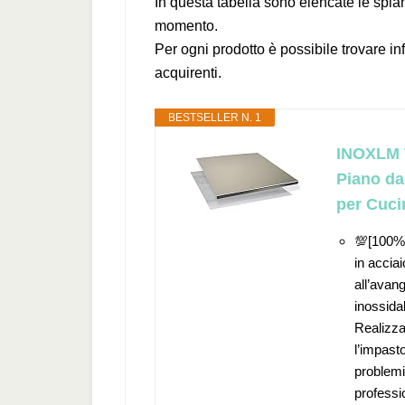
In questa tabella sono elencate le spia
momento.
Per ogni prodotto è possibile trovare in
acquirenti.
BESTSELLER N. 1
INOXLM T
Piano da
per Cuci
💯[100%
in accia
all’avang
inossidab
Realizza
l’impasto
problemi
professio