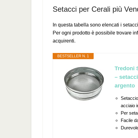
Setacci per Cerali più Ven
In questa tabella sono elencati i setacc
Per ogni prodotto è possibile trovare in
acquirenti.
BESTSELLER N. 1
Tredoni 
– setacc
argento
Setaccio
acciaio i
Per seta
Facile da
Durevole