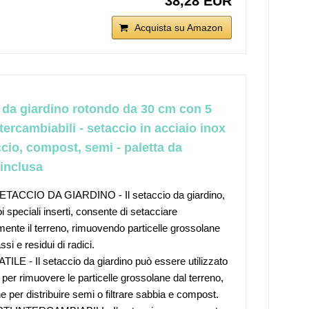
38,28 EUR
Acquista su Amazon
 da giardino rotondo da 30 cm con 5
ntercambiabili - setaccio in acciaio inox
ccio, compost, semi - paletta da
 inclusa
SETACCIO DA GIARDINO - Il setaccio da giardino,
i speciali inserti, consente di setacciare
mente il terreno, rimuovendo particelle grossolane
si e residui di radici.
ILE - Il setaccio da giardino può essere utilizzato
 per rimuovere le particelle grossolane dal terreno,
 per distribuire semi o filtrare sabbia e compost.