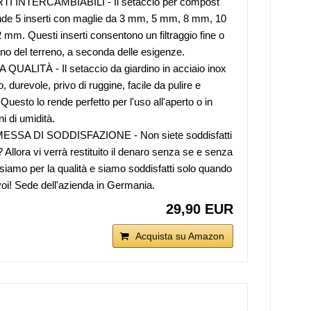
TI INTERCAMBIABILI - Il setaccio per compost
de 5 inserti con maglie da 3 mm, 5 mm, 8 mm, 10
mm. Questi inserti consentono un filtraggio fine o
no del terreno, a seconda delle esigenze.
 QUALITÀ - Il setaccio da giardino in acciaio inox
, durevole, privo di ruggine, facile da pulire e
 Questo lo rende perfetto per l'uso all'aperto o in
i di umidità.
SSA DI SODDISFAZIONE - Non siete soddisfatti
 Allora vi verrà restituito il denaro senza se e senza
siamo per la qualità e siamo soddisfatti solo quando
 voi! Sede dell'azienda in Germania.
29,90 EUR
Acquista su Amazon