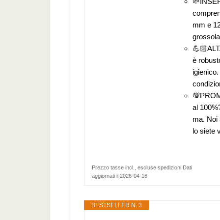
🌱INSER
compren
mm e 12 
grossola
💪🏻ALTA
è robusto
igienico.
condizion
💯PROME
al 100%?
ma. Noi 
lo siete
Prezzo tasse incl., escluse spedizioni Dati
aggiornati il 2026-04-16
BESTSELLER N. 3