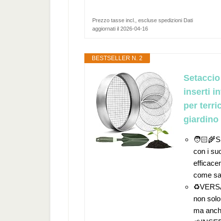
Prezzo tasse incl., escluse spedizioni Dati
aggiornati il 2026-04-16
BESTSELLER N. 2
Setaccio
inserti i
per terri
giardino
🧑🏻‍🌾
con i suo
efficace
come sas
♻️VERSAT
non solo
ma anche