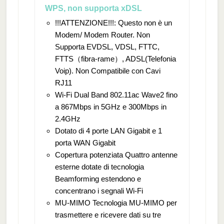
WPS, non supporta xDSL
!!!ATTENZIONE!!!: Questo non è un
Modem/ Modem Router. Non
Supporta EVDSL, VDSL, FTTC,
FTTS（fibra-rame）, ADSL(Telefonia
Voip). Non Compatibile con Cavi
RJ11
Wi-Fi Dual Band 802.11ac Wave2 fino
a 867Mbps in 5GHz e 300Mbps in
2.4GHz
Dotato di 4 porte LAN Gigabit e 1
porta WAN Gigabit
Copertura potenziata Quattro antenne
esterne dotate di tecnologia
Beamforming estendono e
concentrano i segnali Wi-Fi
MU-MIMO Tecnologia MU-MIMO per
trasmettere e ricevere dati su tre