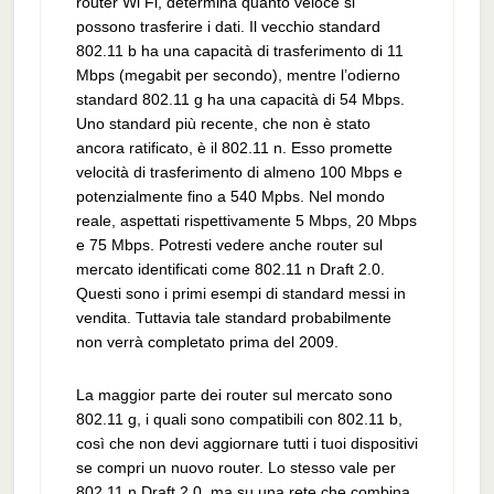
router Wi Fi, determina quanto veloce si
possono trasferire i dati. Il vecchio standard
802.11 b ha una capacità di trasferimento di 11
Mbps (megabit per secondo), mentre l’odierno
standard 802.11 g ha una capacità di 54 Mbps.
Uno standard più recente, che non è stato
ancora ratificato, è il 802.11 n. Esso promette
velocità di trasferimento di almeno 100 Mbps e
potenzialmente fino a 540 Mpbs. Nel mondo
reale, aspettati rispettivamente 5 Mbps, 20 Mbps
e 75 Mbps. Potresti vedere anche router sul
mercato identificati come 802.11 n Draft 2.0.
Questi sono i primi esempi di standard messi in
vendita. Tuttavia tale standard probabilmente
non verrà completato prima del 2009.
La maggior parte dei router sul mercato sono
802.11 g, i quali sono compatibili con 802.11 b,
così che non devi aggiornare tutti i tuoi dispositivi
se compri un nuovo router. Lo stesso vale per
802.11 n Draft 2.0, ma su una rete che combina