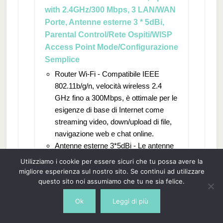
with 2.4GHz/300 Mbps, 3 LAN/WAN
Porte, Antenne esterne 3 * 5dBi,
Parental Control/Rete Ospiti/WISP
Access Point Mode/Configurazione
Semplice
Router Wi-Fi - Compatibile IEEE
802.11b/g/n, velocità wireless 2.4
GHz fino a 300Mbps, è ottimale per le
esigenze di base di Internet come
streaming video, down/upload di file,
navigazione web e chat online.
Antenne esterne 3*5dBi - Le antenne
3*5dBi aumentano la copertura
Utilizziamo i cookie per essere sicuri che tu possa avere la
wireless fino a 50 ㎡, e la potenza del
migliore esperienza sul nostro sito. Se continui ad utilizzare
questo sito noi assumiamo che tu ne sia felice.
segnale WiFi è influenzata dalla
distanza o dagli ostacoli tra il router e i
Ok
Leggi di più
dispositivi terminali.
Porte Ethernet - 3 porte LAN e 1 porta