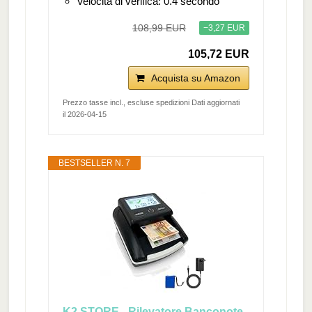
Velocità di verifica: 0.4 secondo
108,99 EUR
−3,27 EUR
105,72 EUR
Acquista su Amazon
Prezzo tasse incl., escluse spedizioni Dati aggiornati
il 2026-04-15
BESTSELLER N. 7
K2 STORE - Rilevatore Banconote