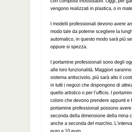
con composti inossidabili. Oggi, per gar
vengono realizzati in plastica, o in mate
I modelli professionali devono avere an
modo tale da poterne scegliere la lung
automatico, in questo modo sarà più se
oppure si spezza.
I portamine professionali sono degli ogg
alle loro funzionalità. Maggiori sarann
sistema antiscivolo, più sarà alto il co
in tutti i negozi che dispongono di attre
quello artistico o per l’ufficio. I portam
coloro che devono prendere appunti e h
portamine professionali possono avere t
seconda della dimensione della mina che
anche a seconda del marchio. L’interval
euro a 10 euro.