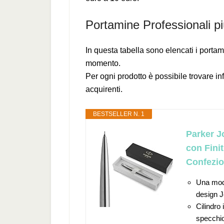
Portamine Professionali p
In questa tabella sono elencati i portam
momento.
Per ogni prodotto è possibile trovare in
acquirenti.
BESTSELLER N. 1
Parker J
con Fini
Confezi
Una mode
design J
Cilindro 
specchio