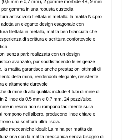
 (0,5 mm e 0,7 mm), 2 gomme morbide 4B, 9 mini
e per gomma in una robusta custodia
ra antiscivolo filettata in metallo: la matita Nicpro
adotta un elegante design esagonale con
ra filettata in metallo, matita ben bilanciata che
esperienza di scrittura e scrittura confortevole e
tica
oni senza pari: realizzata con un design
istico avanzato, pur soddisfacendo le esigenze
, la matita garantisce anche prestazioni ottimali di
nto della mina, rendendola elegante, resistente
tura e altamente durevole
che di mine di alta qualità: include 4 tubi di mine di
, in 2 linee da 0,5 mm e 0,7 mm, 24 pezzi/tubo.
ine in resina non si rompono facilmente sulla
si rompono nell'albero, producono linee chiare e
frono una scrittura ultra liscia.
atite meccaniche ideali: La mina per matita da
funziona con la matita meccanica senza bisogno di