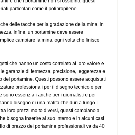
antire che i portamine non si ossidino, questi
riali particolari come il polipropilene.
che delle tacche per la gradazione della mina, in
hezza. Infine, un portamine deve essere
mplice cambiare la mina, ogni volta che finisce
etti che hanno un costo correlato al loro valore e
o le garanzie di fermezza, precisione, leggerezza e
sto del portamine. Questi possono essere acquistati
zzature professionali per il disegno tecnico e per
ine sono essenziali anche per i giornalisti e per
anno bisogno di una matita che duri a lungo. I
ra loro prezzi molto diversi, questi cambiano a
 bisogna inserire al suo interno e in alcuni casi
lo di prezzo dei portamine professionali va da 40