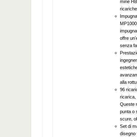
mine HB
ricarich
Impugnatu
MP1000 
impugnatu
offre un'
senza fa
Prestazi
ingegner
estetiche
avanzame
alla rot
96 ricari
ricarica
Queste m
punta o 
scure, of
Set di m
disegno 