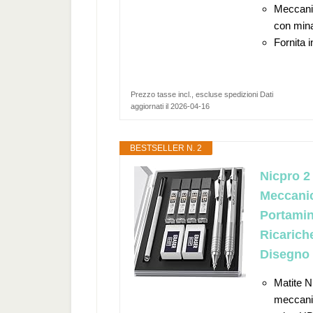
Meccanis
con mina
Fornita 
Prezzo tasse incl., escluse spedizioni Dati
aggiornati il 2026-04-16
BESTSELLER N. 2
Nicpro 2
Meccanic
Portamin
Ricarich
Disegno 
Matite N
meccanic