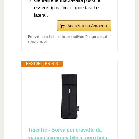
Gemelli e fermacravatta possono
essere riposti in comode tasche
laterali.
Acquista su Amazon
Prezzo tasse incl., escluse spedizioni Dati aggiornati
il 2026-04-21
BESTSELLER N. 3
TigerTie - Borsa per cravatte da
viaggio impermeabile in nero tinta