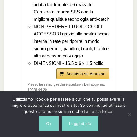
adatta facilmente a 6 cravatte.
Cerniera di marca SBS con la
migliore qualità e tecnologia anti-catch
NON PERDERE I TUOI PICCOLI
ACCESSORI grazie alla nostra borsa
interna in rete per riporre in modo
sicuro gemelli, papillon, tiranti, tiranti e
altri accessori da viaggio
DIMENSIONI - 16,5 x 6 x 1,5 pollici
Acquista su Amazon
Prezzo tasse incl., escluse spedizioni Dati aggiornati
il 2026-04-20
Utilizziamo i cookie per essere sicuri che tu possa avere la
migliore esperienza sul nostro sito. Se continui ad utilizzare
questo sito noi assumiamo che tu ne sia felice.
NUOVO
Ok
Leggi di più