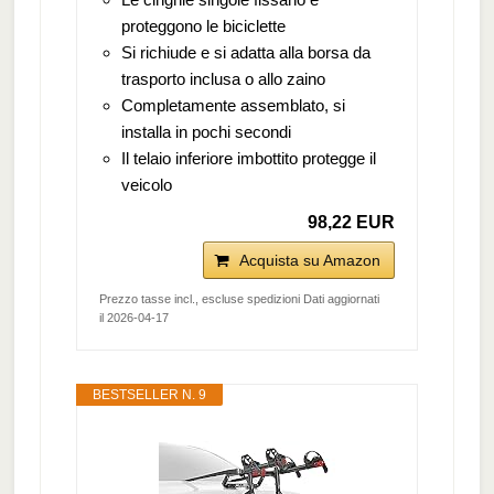
proteggono le biciclette
Si richiude e si adatta alla borsa da
trasporto inclusa o allo zaino
Completamente assemblato, si
installa in pochi secondi
Il telaio inferiore imbottito protegge il
veicolo
98,22 EUR
Acquista su Amazon
Prezzo tasse incl., escluse spedizioni Dati aggiornati
il 2026-04-17
BESTSELLER N. 9