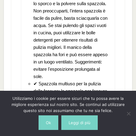
lo sporco e la polvere sulla spazzola.
Non preoccuparti, l'intera spazzola è
facile da pulire, basta sciacquarla con
acqua. Se stai pulendo gli spazi vuoti
in cucina, puoi utilizzare le bolle
detergenti per ottenere risultati di
pulizia migliori. Il manico della
spazzola ha fori e può essere appeso
in un luogo ventilato. Suggerimenti:
evitare l'esposizione prolungata al
sole.
✔ Spazzola multiuso per la pulizia
delle fessure: la spazzola per fessure
a setole dure può pulire in profondità
Utilizziamo i cookie per essere sicuri che tu possa avere la
migliore esperienza sul nostro sito. Se continui ad utilizzare
molti punti stretti, come: lavandini,
questo sito noi assumiamo che tu ne sia felice.
stufe a gas, forni, giunti di piastrelle,
servizi igienici, rubinetti, tastiere di
Ok
Leggi di più
computer, binari di porte scorrevoli,
binari di finestre, fessure delle porte ,