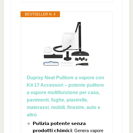
BESTSELLER N. 4
Dupray Neat Pulitore a vapore con
Kit 17 Accessori – potente pulitore
a vapore multifunzione per casa,
pavimenti, fughe, piastrelle,
materassi, mobili, finestre, auto e
altro
𝗣𝘂𝗹𝗶𝘇𝗶𝗮 𝗽𝗼𝘁𝗲𝗻𝘁𝗲 𝘀𝗲𝗻𝘇𝗮
𝗽𝗿𝗼𝗱𝗼𝘁𝘁𝗶 𝗰𝗵𝗶𝗺𝗶𝗰𝗶: Genera vapore