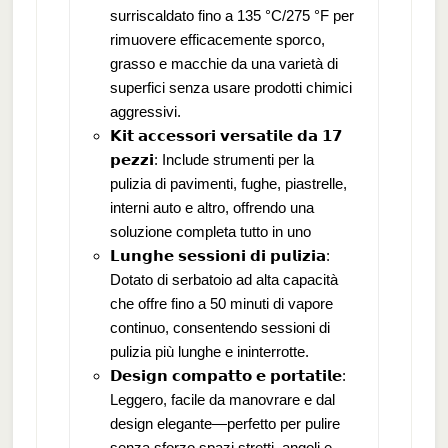
surriscaldato fino a 135 °C/275 °F per
rimuovere efficacemente sporco,
grasso e macchie da una varietà di
superfici senza usare prodotti chimici
aggressivi.
𝗞𝗶𝘁 𝗮𝗰𝗰𝗲𝘀𝘀𝗼𝗿𝗶 𝘃𝗲𝗿𝘀𝗮𝘁𝗶𝗹𝗲 𝗱𝗮 𝟭𝟳
𝗽𝗲𝘇𝘇𝗶: Include strumenti per la
pulizia di pavimenti, fughe, piastrelle,
interni auto e altro, offrendo una
soluzione completa tutto in uno
𝗟𝘂𝗻𝗴𝗵𝗲 𝘀𝗲𝘀𝘀𝗶𝗼𝗻𝗶 𝗱𝗶 𝗽𝘂𝗹𝗶𝘇𝗶𝗮:
Dotato di serbatoio ad alta capacità
che offre fino a 50 minuti di vapore
continuo, consentendo sessioni di
pulizia più lunghe e ininterrotte.
𝗗𝗲𝘀𝗶𝗴𝗻 𝗰𝗼𝗺𝗽𝗮𝘁𝘁𝗼 𝗲 𝗽𝗼𝗿𝘁𝗮𝘁𝗶𝗹𝗲:
Leggero, facile da manovrare e dal
design elegante—perfetto per pulire
senza sforzo spazi stretti, angoli e