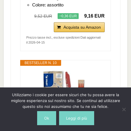
Colore: assortito
9,16 EUR
9,52 EUR
−0,36 EUR
Acquista su Amazon
Prezzo tasse incl., escluse spedizioni Dati aggiornati
il 2026-04-15
BESTSELLER N. 10
Utilizziamo i cookie per essere sicuri che tu possa avere la
migliore esperienza sul nostro sito. Se continui ad utilizzare
questo sito noi assumiamo che tu ne sia felice.
Ok
Leggi di più
PILOT - Confezione da 1 Frixion