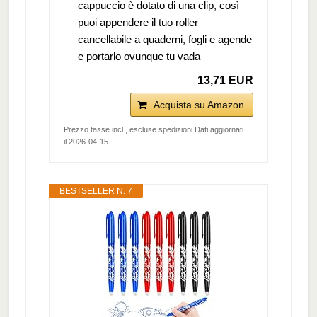
cappuccio è dotato di una clip, così
puoi appendere il tuo roller
cancellabile a quaderni, fogli e agende
e portarlo ovunque tu vada
13,71 EUR
Acquista su Amazon
Prezzo tasse incl., escluse spedizioni Dati aggiornati
il 2026-04-15
BESTSELLER N. 7