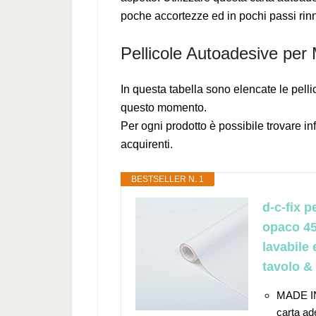
poche accortezze ed in pochi passi rinno
Pellicole Autoadesive per 
In questa tabella sono elencate le pell
questo momento.
Per ogni prodotto è possibile trovare in
acquirenti.
BESTSELLER N. 1
d-c-fix p
opaco 45
lavabile
tavolo &
MADE IN
carta ade