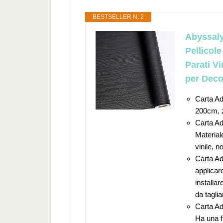
BESTSELLER N. 2
Abyssaly
Pellicol
Parati V
per Deco
Carta Ad
200cm, z
Carta Ad
Material
vinile, n
Carta Ad
applicar
installar
da taglia
Carta Ad
Ha una f