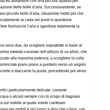
cida ed aiutandovi con una piccola spatola per
ormazione delle bolle d’aria. Successivamente, se
ano piccole bolle d’aria, situazione molto più che
licatamente la carta nei punti in questione
are fuoriuscire l’aria e sgonfiare totalmente la
ivo sono due, da scegliere soprattutto in base al
Il primo metodo consiste nell’utilizzo di un phon, che
lizzato alla massima potenza, a sciogliere la colla
, cominciate piano piano a puntarlo verso un angolo
scirete a staccarne la punta, procedendo poi verso
rfici particolarmente delicate, consiste
 acqua o alcool sempre con lo scopo di bagnare
lla sul mobile al quale volete cambiare
siva per mobili è più lungo a dirsi che a farsi, con