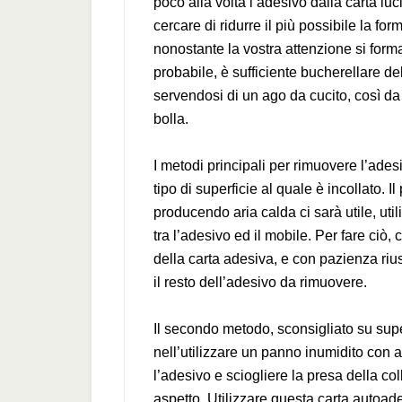
poco alla volta l’adesivo dalla carta lu
cercare di ridurre il più possibile la f
nonostante la vostra attenzione si form
probabile, è sufficiente bucherellare de
servendosi di un ago da cucito, così da f
bolla.
I metodi principali per rimuovere l’ades
tipo di superficie al quale è incollato. 
producendo aria calda ci sarà utile, uti
tra l’adesivo ed il mobile. Per fare ciò
della carta adesiva, e con pazienza riu
il resto dell’adesivo da rimuovere.
Il secondo metodo, sconsigliato su supe
nell’utilizzare un panno inumidito con
l’adesivo e sciogliere la presa della co
aspetto. Utilizzare questa carta autoade