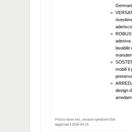
Germania
VERSATIL
rivestim
aderiscon
ROBUST
adesiva 
lavabile
manuten
SOSTENI
mobili ti
preserva
ARREDA 
design d
arredame
Prezzo tasse incl., escluse spedizioni Dati
aggiornati il 2026-04-15