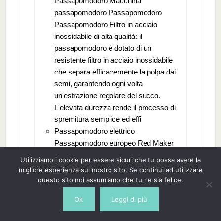
Passapomodoro Macchina
passapomodoro Passapomodoro
Passapomodoro Filtro in acciaio
inossidabile di alta qualità: il
passapomodoro è dotato di un
resistente filtro in acciaio inossidabile
che separa efficacemente la polpa dai
semi, garantendo ogni volta
un'estrazione regolare del succo.
L'elevata durezza rende il processo di
spremitura semplice ed effi
Passapomodoro elettrico
Passapomodoro europeo Red Maker
Spremipomodoro Passapomodoro
Utilizziamo i cookie per essere sicuri che tu possa avere la
manuale e creatore di
migliore esperienza sul nostro sito. Se continui ad utilizzare
Passapomodoro e creatore di
questo sito noi assumiamo che tu ne sia felice.
Passapomodoro Macchina
Ok
Leggi di più
passapomodoro Passapomodoro
Passapomodoro Filtro in acciaio