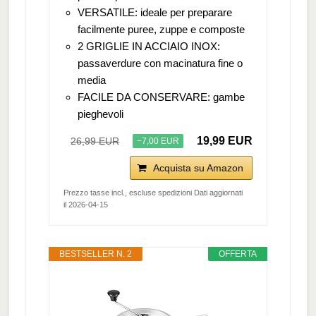
VERSATILE: ideale per preparare
facilmente puree, zuppe e composte
2 GRIGLIE IN ACCIAIO INOX:
passaverdure con macinatura fine o
media
FACILE DA CONSERVARE: gambe
pieghevoli
19,99 EUR
26,99 EUR
−7,00 EUR
Acquista su Amazon
Prezzo tasse incl., escluse spedizioni Dati aggiornati
il 2026-04-15
BESTSELLER N. 2
OFFERTA