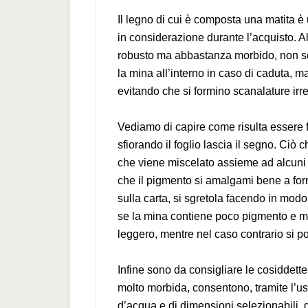
Il legno di cui è composta una matita è
in considerazione durante l’acquisto. Al
robusto ma abbastanza morbido, non sol
la mina all’interno in caso di caduta, 
evitando che si formino scanalature irre
Vediamo di capire come risulta essere f
sfiorando il foglio lascia il segno. Ciò c
che viene miscelato assieme ad alcuni
che il pigmento si amalgami bene a for
sulla carta, si sgretola facendo in modo 
se la mina contiene poco pigmento e molt
leggero, mentre nel caso contrario si p
Infine sono da consigliare le cosiddette
molto morbida, consentono, tramite l’u
d’acqua e di dimensioni selezionabili, di