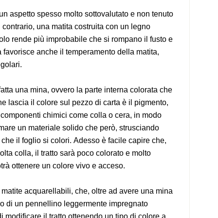
 un aspetto spesso molto sottovalutato e non tenuto
 contrario, una matita costruita con un legno
o rende più improbabile che si rompano il fusto e
ma favorisce anche il temperamento della matita,
golari.
atta una mina, ovvero la parte interna colorata che
he lascia il colore sul pezzo di carta è il pigmento,
 componenti chimici come colla o cera, in modo
mare un materiale solido che però, strusciando
che il foglio si colori. Adesso è facile capire che,
a colla, il tratto sarà poco colorato e molto
otrà ottenere un colore vivo e acceso.
 matite acquarellabili, che, oltre ad avere una mina
so di un pennellino leggermente impregnato
 modificare il tratto ottenendo un tipo di colore a