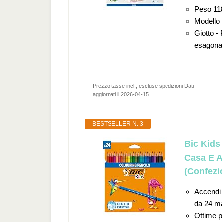
Peso 11
Modello 
Giotto -
esagona
Prezzo tasse incl., escluse spedizioni Dati
aggiornati il 2026-04-15
BESTSELLER N. 3
Bic Kids
Casa E A
(Confezi
Accendi 
da 24 mat
Ottime p