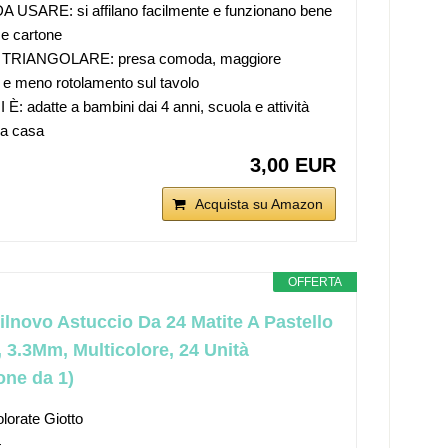
A USARE: si affilano facilmente e funzionano bene
 e cartone
TRIANGOLARE: presa comoda, maggiore
o e meno rotolamento sul tavolo
È: adatte a bambini dai 4 anni, scuola e attività
 a casa
3,00 EUR
Acquista su Amazon
OFFERTA
tilnovo Astuccio Da 24 Matite A Pastello
 3.3Mm, Multicolore, ‎24 Unità
one da 1)
olorate Giotto
4