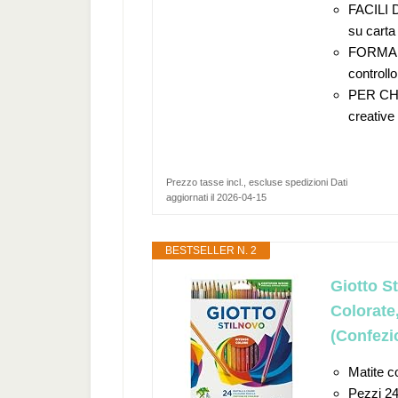
FACILI D
su carta
FORMA 
controll
PER CHI 
creative
Prezzo tasse incl., escluse spedizioni Dati
aggiornati il 2026-04-15
BESTSELLER N. 2
Giotto S
Colorate,
(Confezi
Matite c
Pezzi 2