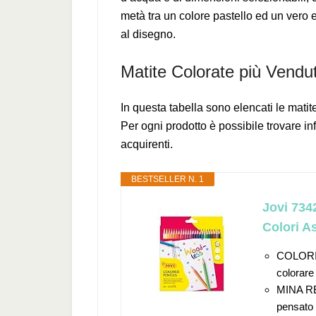
metà tra un colore pastello ed un vero 
al disegno.
Matite Colorate più Vendu
In questa tabella sono elencati le mati
Per ogni prodotto è possibile trovare in
acquirenti.
BESTSELLER N. 1
Jovi 734
Colori As
COLORI V
colorare 
MINA RES
pensato 