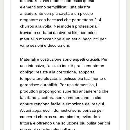
del churros. Nei modelli domestici questi
elementi sono semplificati: una piastra
antiaderente con più cavità o un piccolo
erogatore con beccucci che permettono 2–4
churros alla volta. Nei modelli professionali
troviamo serbatoi da diversi litri, riempitrici
manuali o meccaniche e un set di beccucci per
varie sezioni e decorazioni.
Materiali e costruzione sono aspetti cruciali. Per
uso intensivo, l’acciaio inox è praticamente un
obbligo: resiste alla corrosione, sopporta
temperature elevate, si pulisce più facilmente e
garantisce durabilità. Per uso domestico, i
produttori propongono superfici antiaderenti che
facilitano la cottura senza immersione in olio
oppure rendono facile la rimozione dei residui.
Alcuni apparecchi domestici sono pensati per
cuocere i churros su una piastra, evitando la
frittura e offrendo una soluzione più pulita per chi
non vuole gestire olio bollente.