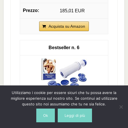
185,01 EUR
Acquista su Amazon
6
Utilizziamo i cookie per essere sicuri che tu possa avere la
migliore esperienza sul nostro sito. Se continui ad utilizzare
StarBlue - Churrera, Macchina Per
questo sito noi assumiamo che tu ne sia felice.
Churros Con Ebook Di Ricette In
Ok
Leggi di più
Omaggio; Strumento Facile Per...