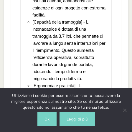
risultati ottimali, adattandosi alle
esigenze di ogni progetto con estrema
facilità.
[Capacità della tramoggia] - L
intonacatrice è dotata di una
tramoggia da 3,7 litri, che permette di
lavorare a lungo senza interruzioni per
il riempimento. Questo aumenta
l’efficienza operativa, soprattutto
durante lavori di grande portata,
riducendo i tempi di fermo e
migliorando la produttività.
[Ergonomia e praticità] - L
impugnatura comoda con interruttore
Utilizziamo i cookie per essere sicuri che tu possa avere la
e il design ergonomico offrono un
migliore esperienza sul nostro sito. Se continui ad utilizzare
controllo preciso durante l uso. La
questo sito noi assumiamo che tu ne sia felice.
lunghezza di 72 cm consente di
Ok
Leggi di più
raggiungere facilmente superfici più
alte, rendendo l intonacatrice adatta a