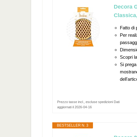
Decora G
Classica
Fatto di 
Per real
passagg
Dimensi
Scopri l
Si prega 
mostrano
dell'artic
Prezzo tasse incl., escluse spedizioni Dati
aggiornati il 2026-04-16
BESTSELLER N. 3