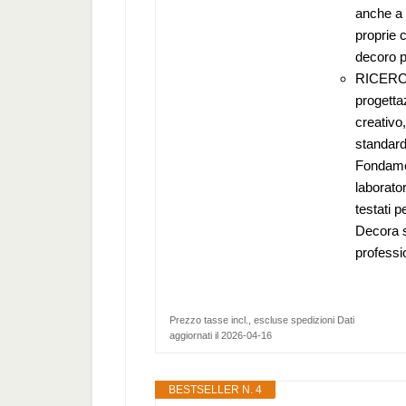
anche a 
proprie c
decoro p
RICERCA
progetta
creativo,
standard
Fondamen
laborato
testati p
Decora s
professio
Prezzo tasse incl., escluse spedizioni Dati
aggiornati il 2026-04-16
BESTSELLER N. 4