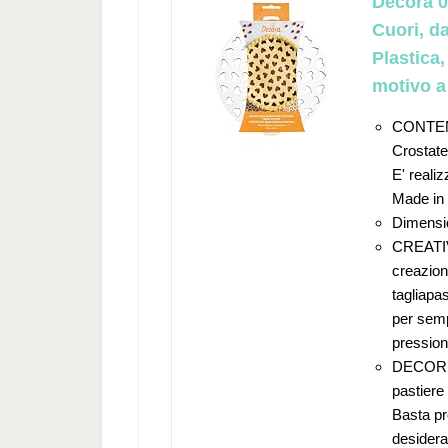
Decora 0
Cuori, da
Plastica
motivo a
CONTENU
Crostate
E' realiz
Made in I
Dimensi
CREATIVI
creazion
tagliapas
per sempl
pressione
DECORI 
pastiere 
Basta pr
desidera