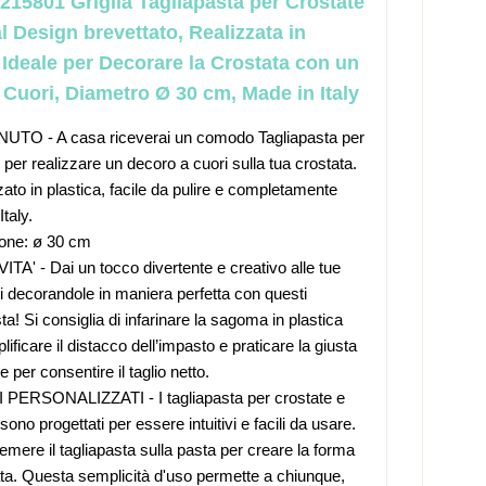
215801 Griglia Tagliapasta per Crostate
l Design brevettato, Realizzata in
, Ideale per Decorare la Crostata con un
 Cuori, Diametro Ø 30 cm, Made in Italy
TO - A casa riceverai un comodo Tagliapasta per
 per realizzare un decoro a cuori sulla tua crostata.
zato in plastica, facile da pulire e completamente
taly.
one: ø 30 cm
TA' - Dai un tocco divertente e creativo alle tue
i decorandole in maniera perfetta con questi
ta! Si consiglia di infarinare la sagoma in plastica
ificare il distacco dell’impasto e praticare la giusta
 per consentire il taglio netto.
PERSONALIZZATI - I tagliapasta per crostate e
sono progettati per essere intuitivi e facili da usare.
emere il tagliapasta sulla pasta per creare la forma
ta. Questa semplicità d'uso permette a chiunque,