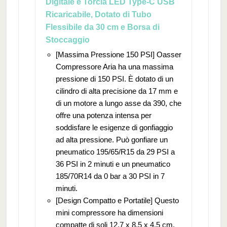
Digitale e Torcia LED Type-C USB
Ricaricabile, Dotato di Tubo
Flessibile da 30 cm e Borsa di
Stoccaggio
[Massima Pressione 150 PSI] Oasser
Compressore Aria ha una massima
pressione di 150 PSI. È dotato di un
cilindro di alta precisione da 17 mm e
di un motore a lungo asse da 390, che
offre una potenza intensa per
soddisfare le esigenze di gonfiaggio
ad alta pressione. Può gonfiare un
pneumatico 195/65/R15 da 29 PSI a
36 PSI in 2 minuti e un pneumatico
185/70R14 da 0 bar a 30 PSI in 7
minuti.
[Design Compatto e Portatile] Questo
mini compressore ha dimensioni
compatte di soli 12,7 x 8,5 x 4,5 cm,