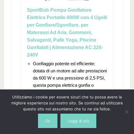
SportBob Pompa Gonfiatore
Elettrica Portatile 600W con 4 Ugelli
per Gonfiare/Sgonfiare, per
Materassi Ad Aria, Gommoni,
Salvagenti, Palle Yoga, Piscine
Gonfiabili | Alimentazione AC 220-
240V
Gonfiaggio potente ed efficiente:
dotata di un motore ad alte prestazioni
da 600 W e una pressione di 2,5 PSI,
questa pompa elettrica gonfia o
sgonfia rapidamente grandi oggetti
Utilizziamo i cookie per essere sicuri che tu possa avere la
gonfiabili come materassi ad aria,
migliore esperienza sul nostro sito. Se continui ad utilizzare
tappetini da ginnastica e pontili
questo sito noi assumiamo che tu ne sia felice.
galleggianti in pochi minuti,
Ok
Leggi di più
consentendo di risparmiare tempo e
fatica rispetto alle pompe manuali.