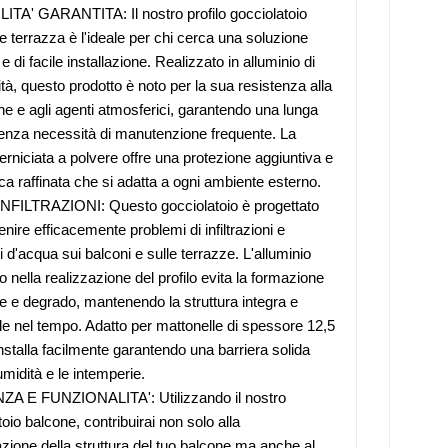
TA' GARANTITA: Il nostro profilo gocciolatoio
e terrazza è l'ideale per chi cerca una soluzione
e di facile installazione. Realizzato in alluminio di
ità, questo prodotto è noto per la sua resistenza alla
ne e agli agenti atmosferici, garantendo una lunga
enza necessità di manutenzione frequente. La
verniciata a polvere offre una protezione aggiuntiva e
ica raffinata che si adatta a ogni ambiente esterno.
NFILTRAZIONI: Questo gocciolatoio è progettato
nire efficacemente problemi di infiltrazioni e
 d'acqua sui balconi e sulle terrazze. L'alluminio
o nella realizzazione del profilo evita la formazione
ne e degrado, mantenendo la struttura integra e
le nel tempo. Adatto per mattonelle di spessore 12,5
nstalla facilmente garantendo una barriera solida
umidità e le intemperie.
A E FUNZIONALITA': Utilizzando il nostro
oio balcone, contribuirai non solo alla
zione della struttura del tuo balcone ma anche al