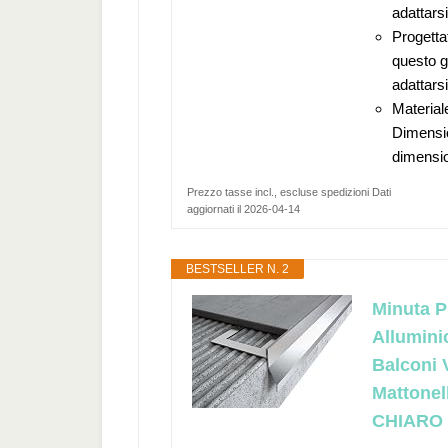
adattarsi
Progettat
questo go
adattarsi
Materiale
Dimensio
dimensio
Prezzo tasse incl., escluse spedizioni Dati
aggiornati il 2026-04-14
BESTSELLER N. 2
Minuta Pr
Allumini
Balconi 
Mattonel
CHIARO 