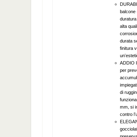
DURABILI
balcone 
duratura 
alta qual
corrosio
durata s
finitura 
un'estet
ADDIO I
per preve
accumuli
impiegat
di ruggi
funziona
mm, si i
contro l'
ELEGANZ
gocciolat
preserva