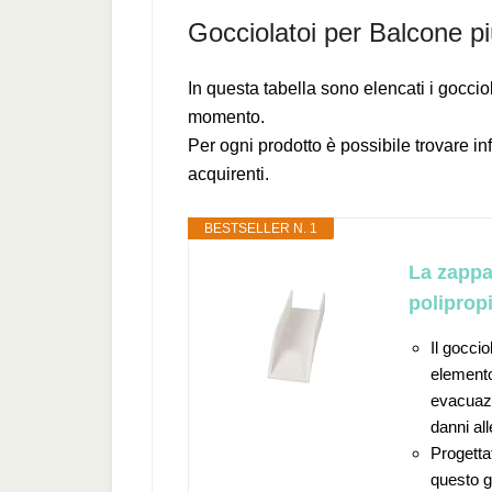
Gocciolatoi per Balcone p
In questa tabella sono elencati i goccio
momento.
Per ogni prodotto è possibile trovare in
acquirenti.
BESTSELLER N. 1
La zappa
poliprop
Il goccio
elemento
evacuazi
danni all
Progettat
questo go