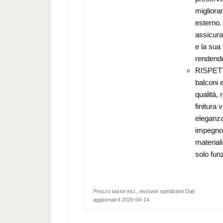
migliora
esterno. 
assicura
e la sua 
rendendo
RISPETT
balconi e
qualità, 
finitura
eleganza 
impegno v
materiali
solo fun
Prezzo tasse incl., escluse spedizioni Dati
aggiornati il 2026-04-14