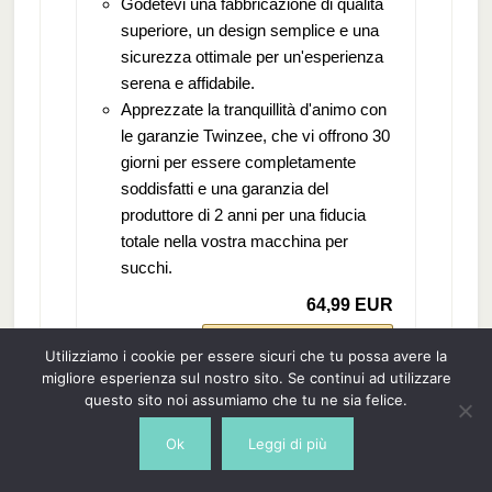
Godetevi una fabbricazione di qualità
superiore, un design semplice e una
sicurezza ottimale per un'esperienza
serena e affidabile.
Apprezzate la tranquillità d'animo con
le garanzie Twinzee, che vi offrono 30
giorni per essere completamente
soddisfatti e una garanzia del
produttore di 2 anni per una fiducia
totale nella vostra macchina per
succhi.
64,99 EUR
Acquista su Amazon
Utilizziamo i cookie per essere sicuri che tu possa avere la
migliore esperienza sul nostro sito. Se continui ad utilizzare
Prezzo tasse incl., escluse spedizioni Dati aggiornati
questo sito noi assumiamo che tu ne sia felice.
il 2026-04-15
Ok
Leggi di più
BESTSELLER N. 7