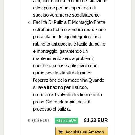
alto,riducendo al minimo l'ossidazione
e le spume per un'esperienza di
succiso veramente soddisfacente.
Facilità Di Pulizia E Montaggio:Fretta
estrattore frutta e verdura morsizione
presenta un design integrato e una
rubinetto antigoccia, è facile da pulire
e montaggio, garantendo un
mantenimento senza problemi,
nonché una base antiscivolo che
garantisce la stabilità durante
l'operazione della macchina.Quando
si lava il bacino per il succo,
rimuovere il valvulo di silicone dalla
presa.Ciò renderà più facile il
processo di pulizia.
81,22 EUR
99,99 EUR
−18,77 EUR
Acquista su Amazon