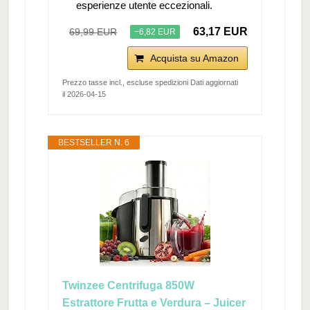
esperienze utente eccezionali.
63,17 EUR
69,99 EUR
−6,82 EUR
Acquista su Amazon
Prezzo tasse incl., escluse spedizioni Dati aggiornati
il 2026-04-15
BESTSELLER N. 6
Twinzee Centrifuga 850W
Estrattore Frutta e Verdura – Juicer