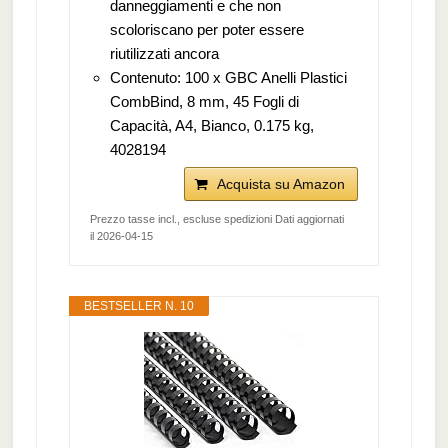
danneggiamenti e che non
scoloriscano per poter essere
riutilizzati ancora
Contenuto: 100 x GBC Anelli Plastici
CombBind, 8 mm, 45 Fogli di
Capacità, A4, Bianco, 0.175 kg,
4028194
Acquista su Amazon
Prezzo tasse incl., escluse spedizioni Dati aggiornati
il 2026-04-15
BESTSELLER N. 10