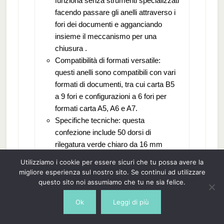
funziona senza strumenti specializzati
facendo passare gli anelli attraverso i
fori dei documenti e agganciando
insieme il meccanismo per una
chiusura .
Compatibilità di formati versatile:
questi anelli sono compatibili con vari
formati di documenti, tra cui carta B5
a 9 fori e configurazioni a 6 fori per
formati carta A5, A6 e A7.
Specifiche tecniche: questa
confezione include 50 dorsi di
rilegatura verde chiaro da 16 mm
progettati per report A4, presentazioni
Utilizziamo i cookie per essere sicuri che tu possa avere la
e gestione di documenti organizzativi.
migliore esperienza sul nostro sito. Se continui ad utilizzare
questo sito noi assumiamo che tu ne sia felice.
14,39 EUR
Ok
Leggi di più
Acquista su Amazon
Prezzo tasse incl., escluse spedizioni Dati aggiornati