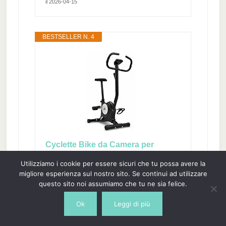
il 2026-04-15
BESTSELLER N. 4
Cyclette Bike da Camera per
Dimagrire e Tonificare Glutei e
Utilizziamo i cookie per essere sicuri che tu possa avere la
Gambe, Resistenza Regolabile
migliore esperienza sul nostro sito. Se continui ad utilizzare
Sensori Cardio Display LCD Sella
questo sito noi assumiamo che tu ne sia felice.
Regolabile Allenamento Fitness
Ok
Leggi di più
✅ DIMAGRIMENTO RAPIDO E
TONIFICAZIONE MIRATA - La