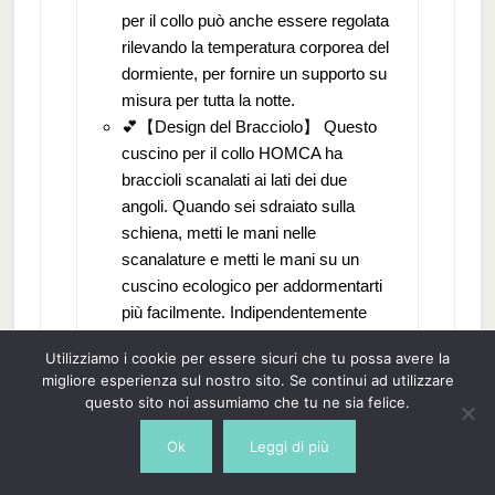
per il collo può anche essere regolata
rilevando la temperatura corporea del
dormiente, per fornire un supporto su
misura per tutta la notte.
💕【Design del Bracciolo】 Questo
cuscino per il collo HOMCA ha
braccioli scanalati ai lati dei due
angoli. Quando sei sdraiato sulla
schiena, metti le mani nelle
scanalature e metti le mani su un
cuscino ecologico per addormentarti
più facilmente. Indipendentemente
dalla direzione in cui ti giri, il tuo
Utilizziamo i cookie per essere sicuri che tu possa avere la
braccio resta comodamente nella
migliore esperienza sul nostro sito. Se continui ad utilizzare
scanalatura. Le braccia si avvolgono
questo sito noi assumiamo che tu ne sia felice.
in avanti su entrambi gli angoli per un
supporto perfetto e dormire
Ok
Leggi di più
comodamente a pancia in giù.