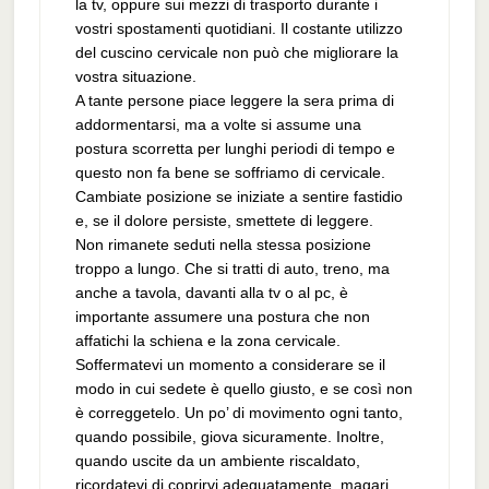
la tv, oppure sui mezzi di trasporto durante i
vostri spostamenti quotidiani. Il costante utilizzo
del cuscino cervicale non può che migliorare la
vostra situazione.
A tante persone piace leggere la sera prima di
addormentarsi, ma a volte si assume una
postura scorretta per lunghi periodi di tempo e
questo non fa bene se soffriamo di cervicale.
Cambiate posizione se iniziate a sentire fastidio
e, se il dolore persiste, smettete di leggere.
Non rimanete seduti nella stessa posizione
troppo a lungo. Che si tratti di auto, treno, ma
anche a tavola, davanti alla tv o al pc, è
importante assumere una postura che non
affatichi la schiena e la zona cervicale.
Soffermatevi un momento a considerare se il
modo in cui sedete è quello giusto, e se così non
è correggetelo. Un po’ di movimento ogni tanto,
quando possibile, giova sicuramente. Inoltre,
quando uscite da un ambiente riscaldato,
ricordatevi di coprirvi adeguatamente, magari