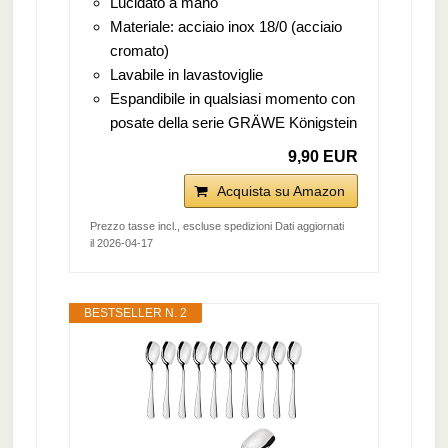
Lucidato a mano
Materiale: acciaio inox 18/0 (acciaio
cromato)
Lavabile in lavastoviglie
Espandibile in qualsiasi momento con
posate della serie GRÄWE Königstein
9,90 EUR
Acquista su Amazon
Prezzo tasse incl., escluse spedizioni Dati aggiornati
il 2026-04-17
BESTSELLER N. 2