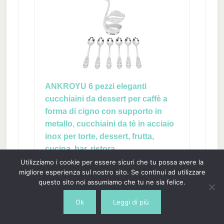
ANKROYU 6 pezzi eleganti
cucchiaini da dessert per caffè a
forma di cigno con supporto in
metallo, cucchiaini da tè in acciaio
inox per torte, dessert, frutta,
cucina, bar, ristora
Utilizziamo i cookie per essere sicuri che tu possa avere la
[SET COMPLETO ELEGANTE]
migliore esperienza sul nostro sito. Se continui ad utilizzare
Questo set di cucchiai da dessert
questo sito noi assumiamo che tu ne sia felice.
premium comprende 6 cucchiai
splendidamente realizzati e 1 squisito
Ok
Leggi di più
supporto base a forma di cigno
realizzato in acciaio inossidabile di