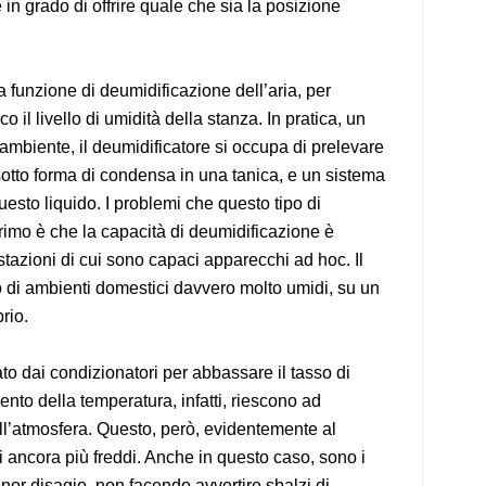
in grado di offrire quale che sia la posizione
a funzione di deumidificazione dell’aria, per
 il livello di umidità della stanza. In pratica, un
l’ambiente, il deumidificatore si occupa di prelevare
sotto forma di condensa in una tanica, e un sistema
questo liquido. I problemi che questo tipo di
rimo è che la capacità di deumidificazione è
stazioni di cui sono capaci apparecchi ad hoc. Il
 di ambienti domestici davvero molto umidi, su un
rio.
to dai condizionatori per abbassare il tasso di
nto della temperatura, infatti, riescono ad
ll’atmosfera. Questo, però, evidentemente al
i ancora più freddi. Anche in questo caso, sono i
 minor disagio, non facendo avvertire sbalzi di