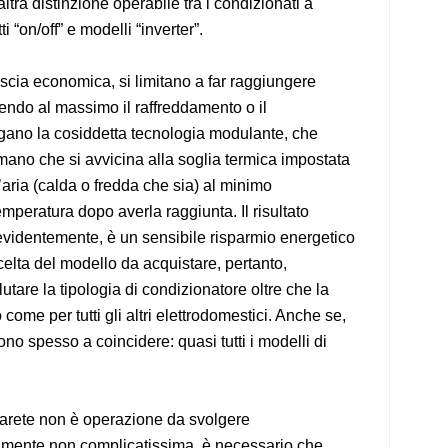
tra distinzione operabile tra i condizionati a
 “on/off” e modelli “inverter”.
ascia economica, si limitano a far raggiungere
endo al massimo il raffreddamento o il
egano la cosiddetta tecnologia modulante, che
mano che si avvicina alla soglia termica impostata
aria (calda o fredda che sia) al minimo
mperatura dopo averla raggiunta. Il risultato
, evidentemente, è un sensibile risparmio energetico
scelta del modello da acquistare, pertanto,
lutare la tipologia di condizionatore oltre che la
me per tutti gli altri elettrodomestici. Anche se,
ono spesso a coincidere: quasi tutti i modelli di
 parete non è operazione da svolgere
mente non complicatissima, è necessario che