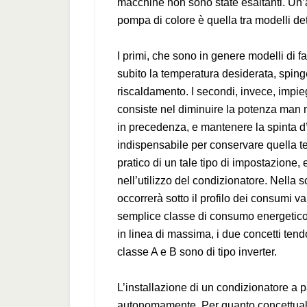
macchine non sono state esaltanti. Un’al
pompa di colore è quella tra modelli detti
I primi, che sono in genere modelli di f
subito la temperatura desiderata, sping
riscaldamento. I secondi, invece, impi
consiste nel diminuire la potenza man 
in precedenza, e mantenere la spinta d’
indispensabile per conservare quella te
pratico di un tale tipo di impostazione
nell’utilizzo del condizionatore. Nella 
occorrerà sotto il profilo dei consumi va
semplice classe di consumo energetico co
in linea di massima, i due concetti tend
classe A e B sono di tipo inverter.
L’installazione di un condizionatore a
autonomamente. Per quanto concettual