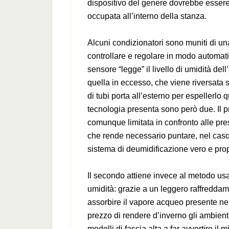
dispositivo del genere dovrebbe essere 
occupata all’interno della stanza.
Alcuni condizionatori sono muniti di un
controllare e regolare in modo automatico
sensore “legge” il livello di umidità del
quella in eccesso, che viene riversata 
di tubi porta all’esterno per espellerlo 
tecnologia presenta sono però due. Il p
comunque limitata in confronto alle pre
che rende necessario puntare, nel caso
sistema di deumidificazione vero e prop
Il secondo attiene invece al metodo usa
umidità: grazie a un leggero raffreddame
assorbire il vapore acqueo presente ne
prezzo di rendere d’inverno gli ambient
modelli di fascia alta a far avvertire il