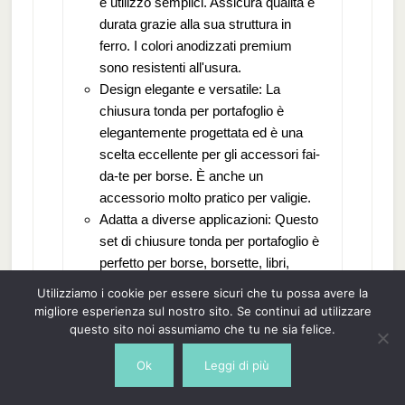
e utilizzo semplici. Assicura qualità e
durata grazie alla sua struttura in
ferro. I colori anodizzati premium
sono resistenti all'usura.
Design elegante e versatile: La
chiusura tonda per portafoglio è
elegantemente progettata ed è una
scelta eccellente per gli accessori fai-
da-te per borse. È anche un
accessorio molto pratico per valigie.
Adatta a diverse applicazioni: Questo
set di chiusure tonda per portafoglio è
perfetto per borse, borsette, libri,
accessori in pelle, tessuto e
Utilizziamo i cookie per essere sicuri che tu possa avere la
decorativi. Ideale per uso domestico,
migliore esperienza sul nostro sito. Se continui ad utilizzare
ufficio, negozio e altro ancora.
questo sito noi assumiamo che tu ne sia felice.
Durevole e antiruggine: Realizzata in
Ok
Leggi di più
ferro di alta qualità, questa serratura
per portafoglio garantisce durata nel