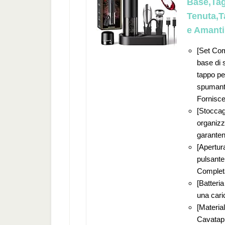
Base,Tag
Tenuta,T
e Amanti
[Set Comp
base di 
tappo pe
spumante
Fornisce 
[Stoccag
organizza
garanten
[Apertur
pulsante
Completa
[Batteria
una caric
[Materia
Cavatappi