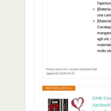
l’apertu
[Batteria
una caric
[Materia
Cavatappi
manganes
agli urti
material
molto el
Prezzo tasse incl., escluse spedizioni Dati
aggiornati il 2026-04-15
BESTSELLER N. 2
GHB Cava
Apribotti