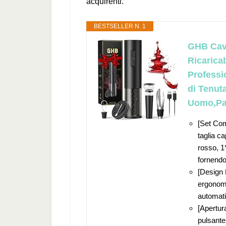
acquirenti.
BESTSELLER N. 1
GHB Cava
Ricaricab
Professi
di Tenut
Uomo,Pa
[Set Com
taglia ca
rosso, 1
fornendo 
[Design 
ergonomi
automati
[Apertur
pulsante