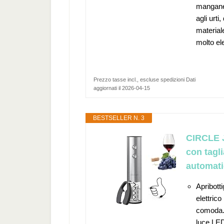
manganes
agli urti
material
molto el
Prezzo tasse incl., escluse spedizioni Dati
aggiornati il 2026-04-15
BESTSELLER N. 3
CIRCLE JO
con tagli
automati
Apribotti
elettrico
comoda. 
luce LED