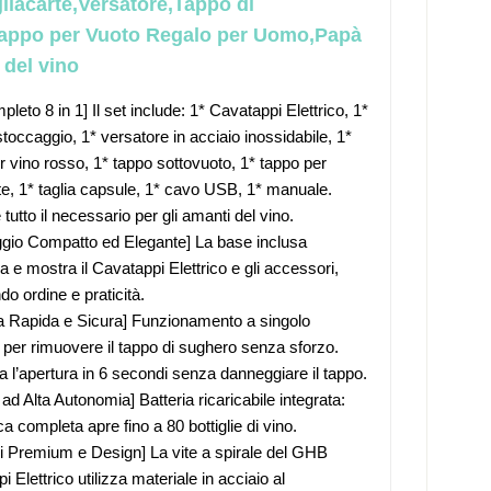
liacarte,Versatore,Tappo di
appo per Vuoto Regalo per Uomo,Papà
 del vino
leto 8 in 1] Il set include: 1* Cavatappi Elettrico, 1*
stoccaggio, 1* versatore in acciaio inossidabile, 1*
r vino rosso, 1* tappo sottovuoto, 1* tappo per
, 1* taglia capsule, 1* cavo USB, 1* manuale.
tutto il necessario per gli amanti del vino.
gio Compatto ed Elegante] ​La base inclusa
 e mostra il ​Cavatappi Elettrico​ e gli accessori,
do ordine e praticità.
a Rapida e Sicura] Funzionamento a singolo
 per rimuovere il tappo di sughero senza sforzo.
 l’apertura in 6 secondi senza danneggiare il tappo.
 ad Alta Autonomia] ​Batteria ricaricabile integrata:
a completa apre fino a 80 bottiglie di vino.
li Premium e Design] La vite a spirale del GHB
 Elettrico utilizza materiale in acciaio al