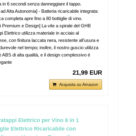
ra in 6 secondi senza danneggiare il tappo.
 ad Alta Autonomia] - Batteria ricaricabile integrata:
a completa apre fino a 80 bottiglie di vino.
li Premium e Design] La vite a spirale del GHB
 Elettrico utilizza materiale in acciaio al
e, con finitura laccata nera, resistente all'usura e
, durevole nel tempo; inoltre, il nostro guscio utilizza
e ABS di alta qualità, e il design complessivo è
egante
21,99 EUR
Acquista su Amazon
tappi Elettrico per Vino 8 in 1
glie Elettrico Ricaricabile con