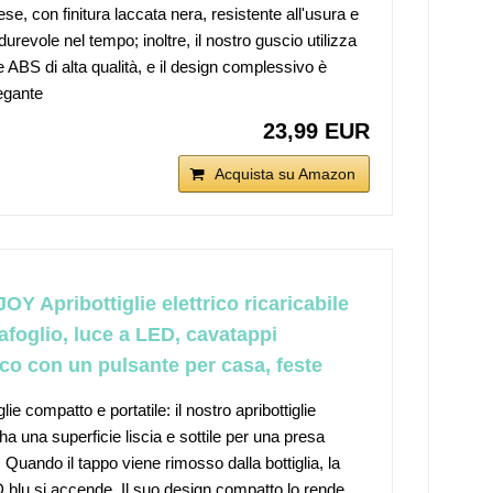
e, con finitura laccata nera, resistente all'usura e
, durevole nel tempo; inoltre, il nostro guscio utilizza
e ABS di alta qualità, e il design complessivo è
egante
23,99 EUR
Acquista su Amazon
Y Apribottiglie elettrico ricaricabile
afoglio, luce a LED, cavatappi
co con un pulsante per casa, feste
glie compatto e portatile: il nostro apribottiglie
 ha una superficie liscia e sottile per una presa
Quando il tappo viene rimosso dalla bottiglia, la
 blu si accende. Il suo design compatto lo rende