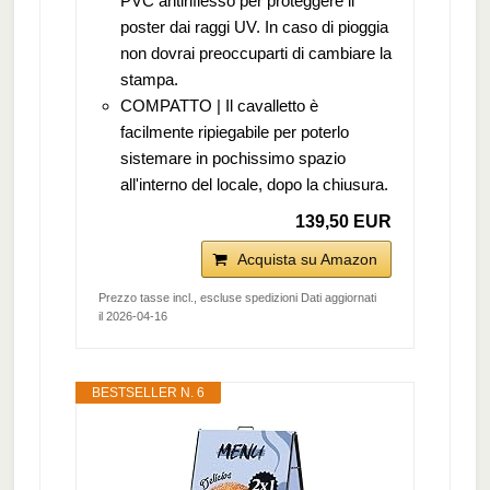
PVC antiriflesso per proteggere il
poster dai raggi UV. In caso di pioggia
non dovrai preoccuparti di cambiare la
stampa.
COMPATTO | Il cavalletto è
facilmente ripiegabile per poterlo
sistemare in pochissimo spazio
all'interno del locale, dopo la chiusura.
139,50 EUR
Acquista su Amazon
Prezzo tasse incl., escluse spedizioni Dati aggiornati
il 2026-04-16
BESTSELLER N. 6