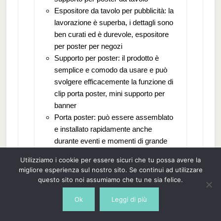
Espositore da tavolo per pubblicità: la
lavorazione è superba, i dettagli sono
ben curati ed è durevole, espositore
per poster per negozi
Supporto per poster: il prodotto è
semplice e comodo da usare e può
svolgere efficacemente la funzione di
clip porta poster, mini supporto per
banner
Porta poster: può essere assemblato
e installato rapidamente anche
durante eventi e momenti di grande
affluenza e può essere riposto
Utilizziamo i cookie per essere sicuri che tu possa avere la
facilmente e in modo compatto anche
migliore esperienza sul nostro sito. Se continui ad utilizzare
dopo l'uso, porta poster
questo sito noi assumiamo che tu ne sia felice.
Supporti per cartelli da esposizione:
Ok
Leggi di più
l'altezza di questo supporto per
display può essere regolata in base