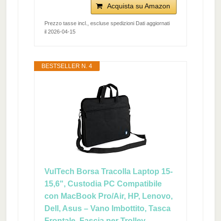
Acquista su Amazon
Prezzo tasse incl., escluse spedizioni Dati aggiornati
il 2026-04-15
BESTSELLER N. 4
VulTech Borsa Tracolla Laptop 15-
15,6", Custodia PC Compatibile
con MacBook Pro/Air, HP, Lenovo,
Dell, Asus – Vano Imbottito, Tasca
Frontale, Fascia per Trolley,