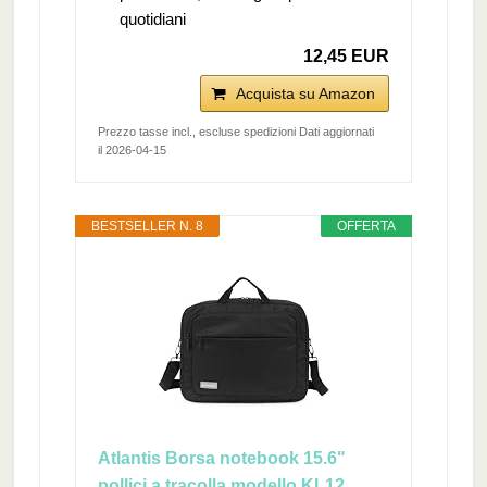
quotidiani
12,45 EUR
Acquista su Amazon
Prezzo tasse incl., escluse spedizioni Dati aggiornati
il 2026-04-15
BESTSELLER N. 8
OFFERTA
Atlantis Borsa notebook 15.6"
pollici a tracolla modello KL12,