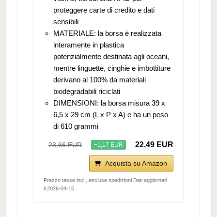
proteggere carte di credito e dati
sensibili
MATERIALE: la borsa è realizzata
interamente in plastica
potenzialmente destinata agli oceani,
mentre linguette, cinghie e imbottiture
derivano al 100% da materiali
biodegradabili riciclati
DIMENSIONI: la borsa misura 39 x
6,5 x 29 cm (L x P x A) e ha un peso
di 610 grammi
22,49 EUR
23,66 EUR
−1,17 EUR
Acquista su Amazon
Prezzo tasse incl., escluse spedizioni Dati aggiornati
il 2026-04-15