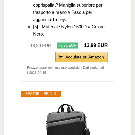
coprispalla // Maniglia superiore per
trasporto a mano // Fascia per
aggancio Trolley.
[5] - Materiale Nylon 1600D // Colore
Nero.
13,99 EUR
16,90 EUR
−2,91 EUR
Acquista su Amazon
Prezzo tasse incl., escluse spedizioni Dati aggiornati
il 2026-04-15
BESTSELLER N. 9