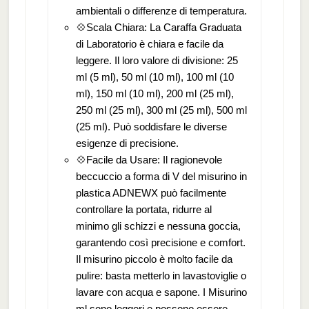
ambientali o differenze di temperatura.
💠Scala Chiara: La Caraffa Graduata
di Laboratorio è chiara e facile da
leggere. Il loro valore di divisione: 25
ml (5 ml), 50 ml (10 ml), 100 ml (10
ml), 150 ml (10 ml), 200 ml (25 ml),
250 ml (25 ml), 300 ml (25 ml), 500 ml
(25 ml). Può soddisfare le diverse
esigenze di precisione.
💠Facile da Usare: Il ragionevole
beccuccio a forma di V del misurino in
plastica ADNEWX può facilmente
controllare la portata, ridurre al
minimo gli schizzi e nessuna goccia,
garantendo così precisione e comfort.
Il misurino piccolo è molto facile da
pulire: basta metterlo in lavastoviglie o
lavare con acqua e sapone. I Misurino
ml sono leggeri e possono essere