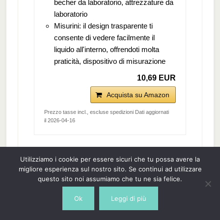
becher da laboratorio, attrezzature da
laboratorio
Misurini: il design trasparente ti
consente di vedere facilmente il
liquido all'interno, offrendoti molta
praticità, dispositivo di misurazione
10,69 EUR
Acquista su Amazon
Prezzo tasse incl., escluse spedizioni Dati aggiornati
il 2026-04-16
NUOVO
Utilizziamo i cookie per essere sicuri che tu possa avere la
migliore esperienza sul nostro sito. Se continui ad utilizzare
questo sito noi assumiamo che tu ne sia felice.
Ok
Leggi di più