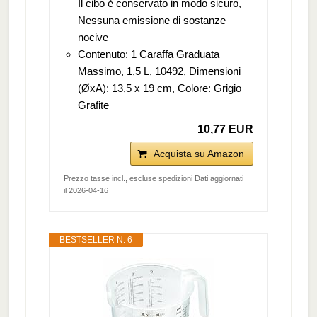
Il cibo è conservato in modo sicuro,
Nessuna emissione di sostanze
nocive
Contenuto: 1 Caraffa Graduata
Massimo, 1,5 L, 10492, Dimensioni
(ØxA): 13,5 x 19 cm, Colore: Grigio
Grafite
10,77 EUR
Acquista su Amazon
Prezzo tasse incl., escluse spedizioni Dati aggiornati
il 2026-04-16
BESTSELLER N. 6