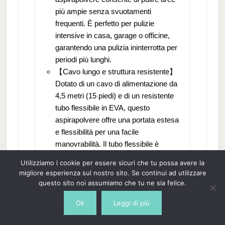
più ampie senza svuotamenti
frequenti. È perfetto per pulizie
intensive in casa, garage o officine,
garantendo una pulizia ininterrotta per
periodi più lunghi.
【Cavo lungo e struttura resistente】
Dotato di un cavo di alimentazione da
4,5 metri (15 piedi) e di un resistente
tubo flessibile in EVA, questo
aspirapolvere offre una portata estesa
e flessibilità per una facile
manovrabilità. Il tubo flessibile è
resistente all'usura,
Utilizziamo i cookie per essere sicuri che tu possa avere la
all'invecchiamento e all'alta pressione,
migliore esperienza sul nostro sito. Se continui ad utilizzare
garantendo un'affidabilità duratura.
questo sito noi assumiamo che tu ne sia felice.
【Impermeabile e a risparmio
Ok
Leggi di più
energetico】 Progettato pensando alla
sicurezza, questo aspirapolvere è