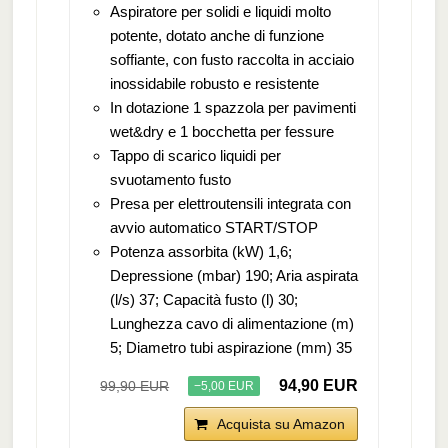
Aspiratore per solidi e liquidi molto
potente, dotato anche di funzione
soffiante, con fusto raccolta in acciaio
inossidabile robusto e resistente
In dotazione 1 spazzola per pavimenti
wet&dry e 1 bocchetta per fessure
Tappo di scarico liquidi per
svuotamento fusto
Presa per elettroutensili integrata con
avvio automatico START/STOP
Potenza assorbita (kW) 1,6;
Depressione (mbar) 190; Aria aspirata
(l/s) 37; Capacità fusto (l) 30;
Lunghezza cavo di alimentazione (m)
5; Diametro tubi aspirazione (mm) 35
94,90 EUR
99,90 EUR
−5,00 EUR
Acquista su Amazon