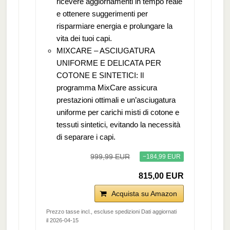
ricevere aggiornamenti in tempo reale
e ottenere suggerimenti per
risparmiare energia e prolungare la
vita dei tuoi capi.
MIXCARE – ASCIUGATURA
UNIFORME E DELICATA PER
COTONE E SINTETICI: Il
programma MixCare assicura
prestazioni ottimali e un’asciugatura
uniforme per carichi misti di cotone e
tessuti sintetici, evitando la necessità
di separare i capi.
999,99 EUR
−184,99 EUR
815,00 EUR
Acquista su Amazon
Prezzo tasse incl., escluse spedizioni Dati aggiornati
il 2026-04-15